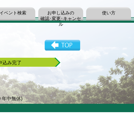
イベント検索
お申し込みの
使い方
確認･変更･キャンセ
ル
申込み完了
0 年中無休)