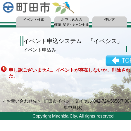
イベント検索
お申し込みの
使い方
確認･変更･キャンセル
イベント申込システム
「イベシス」
イベント
申込み
申し訳ございません。イベントが存在しないか、削除され
た。
＜お問い合わせ先＞
町田市イベントダイヤル 042-724-5656(7:00～
年中無休)
Copyright Machida City. All rights reserved